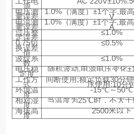
工作电
AC 220V±10%;5
源
电压测
1.0%（满度）±1个字,最高
量误差
V
电流测
1.0%（满度）±1个字,最高
量误差
A
过压整
≤1.0%
定误差
0.75
切
≤0.5%
换误差
值
波纹系
≤1.0%
数
电压稳
随机波动,电源电压变化±10
定度
工作方
间断使用;额定负载30分钟;
式
压使用:10分
环境温
-15℃～50℃
度
相对湿
当温度为25℃时，不大于9
度
海拔高
2500米以下
度