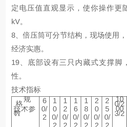
定电压值直观显示，使你操作更
kV
。
8
、倍压筒可分节结构，现场使用，
经济实惠。
19
、底部设有三只内藏式支撑脚
性。
技术指标
规
10
6
1
1
1
1
2
2
格
0/2
技术参
00
0/
0
2
6
8
0
5
数
3/2
2
0/
0/
0/
0/
0/
0/
2
2
2
2
2
2