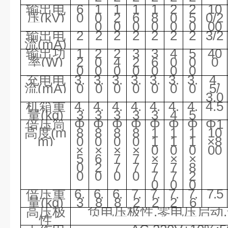
输出电
6
1
1
1
1
2
2
10
压(kV)
0
0
2
6
8
0
5
0/2
0
0
0
0
0
0
00
输出电
2
2
2
2
2
2
2
3/2
流(mA)
输出功
1
2
2
3
3
4
5
40
率(W)
2
0
4
2
6
0
0
0
0
0
0
0
0
0
0
充电电
3.
3.
3.
3.
3.
3.
3.
4.
流(mA)
0
0
0
0
0
0
0
5/
3.0
机箱重
4.
4.
4.
4.
4.
4.
4.
4.5
量(kg)
3
3
3
3
3
4
5
倍压筒
Φ
Φ
Φ
Φ
Φ
Φ
Φ
Φ1
高度(m
8
8
8
8
1
1
1
10
m)
0
0
0
0
1
1
1
×8
×
×
×
×
0
0
0
00
5
6
7
7
×
×
×
0
2
7
7
7
7
8
0
0
0
0
7
7
2
0
0
0
倍压重
6.
6.
6.
7.
7.
7.
7.
7.5
量(kg)
3
8
8
2
2
2
6
高压极
负电压极性,零电压启动
性